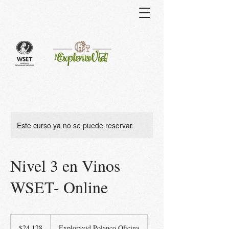
Curso
Mi carrito
Este curso ya no se puede reservar.
Nivel 3 en Vinos
WSET- Online
24,128
pesos
$24,128
Exploravid Polanco Oficina
mexicanos