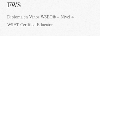
FWS
Diploma en Vinos WSET® – Nivel 4
WSET Certified Educator.
Adriana es Certified Sommelier por la Corte de
Master Sommeliers, nivel obtenido cuando
estudió en California, USA en el Professional
Culinary Institute, con David Glancy, Master
Sommelier.
Ha trabajado en la industria restaurantera por
más de 15 años y su pasión es el estudio de los
vinos.
¡CONTÁCTANOS!
Nombre