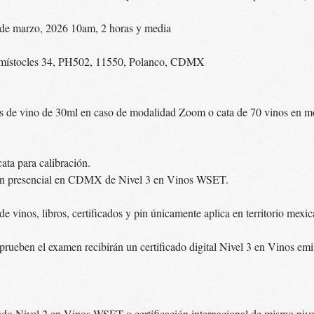
de marzo, 2026 10am, 2 horas y media
místocles 34, PH502, 11550, Polanco, CDMX
s de vino de 30ml en caso de modalidad Zoom o cata de 70 vinos en mo
ata para calibración.
en presencial en CDMX de Nivel 3 en Vinos WSET.
e vinos, libros, certificados y pin únicamente aplica en territorio mexi
prueben el examen recibirán un certificado digital Nivel 3 en Vinos e
o Nivel 2 en Vinos WSET o certificación internacional de mismo nive