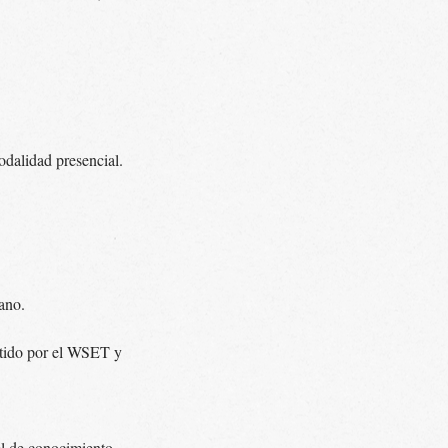
dalidad presencial.
cano.
mitido por el WSET y
l de conocimiento.