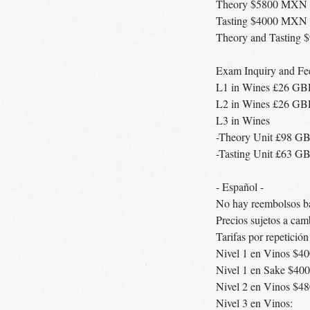
Theory $5800 MXN
Tasting $4000 MXN
Theory and Tasting
Exam Inquiry and Fee
L1 in Wines £26 GB
L2 in Wines £26 GB
L3 in Wines
-Theory Unit £98 G
-Tasting Unit £63 G
- Español -
No hay reembolsos ba
Precios sujetos a c
Tarifas por repetició
Nivel 1 en Vinos $
Nivel 1 en Sake $4
Nivel 2 en Vinos $
Nivel 3 en Vinos: