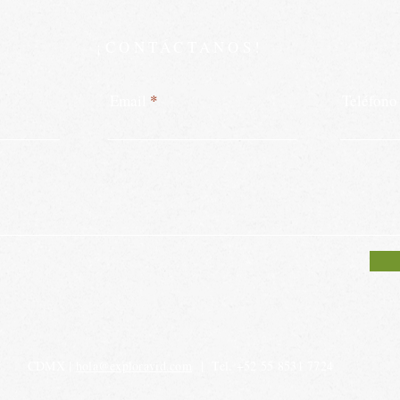
¡CONTÁCTANOS!
Email
Teléfono
CDMX |
hola@exploravid.com
| Tel. +52 55 8531 7724