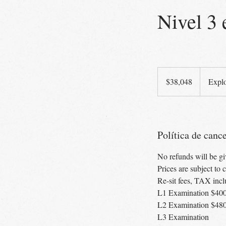
Nivel 3
38,048
pesos
$38,048
Explo
mexicanos
Política de canc
No refunds will be g
Prices are subject t
Re-sit fees, TAX incl
L1 Examination $4
L2 Examination $4
L3 Examination