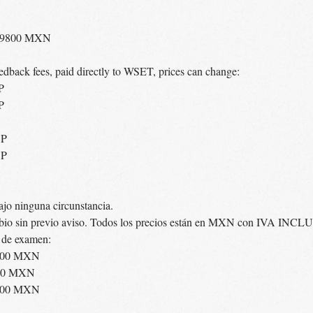
 $9800 MXN
dback fees, paid directly to WSET, prices can change:
P
P
BP
BP
jo ninguna circunstancia.
ambio sin previo aviso. Todos los precios están en MXN con IVA INC
n de examen:
4000 MXN
000 MXN
4800 MXN