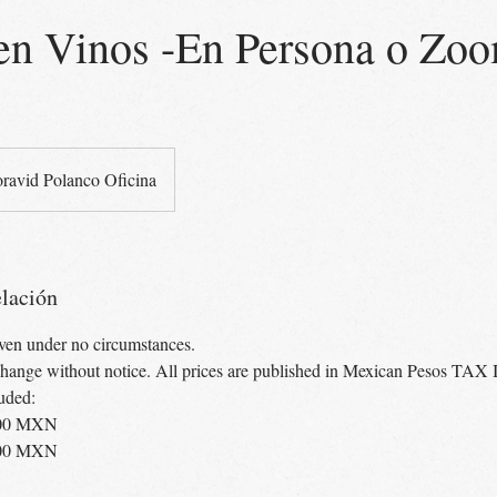
 en Vinos -En Persona o Zo
ravid Polanco Oficina
elación
iven under no circumstances.
o change without notice. All prices are published in Mexican Pesos 
uded:
000 MXN
800 MXN