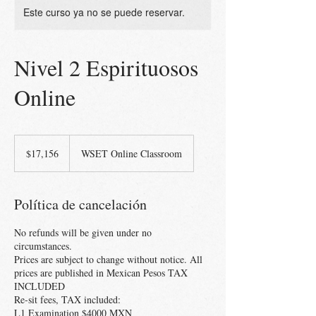
Este curso ya no se puede reservar.
Nivel 2 Espirituosos
Online
17,156
pesos
$17,156
WSET Online Classroom
mexicanos
Política de cancelación
No refunds will be given under no
circumstances.
Prices are subject to change without notice. All
prices are published in Mexican Pesos TAX
INCLUDED
Re-sit fees, TAX included:
L1 Examination $4000 MXN