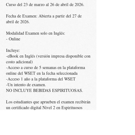
Curso del 23 de marzo al 26 de abril de 2026.
Fecha de Examen: Abierta a partir del 27 de
abril de 2026.
Modalidad Examen solo en Inglés:
- Online
Incluye:
-eBook en Inglés (versión impresa disponible con
costo adicional)
-Acceso a curso de 5 semanas en la plataforma
online del WSET en la fecha seleccionada
-Acceso 1 año a la plataforma del WSET
-Un intento de examen.
NO INCLUYE BEBIDAS ESPIRITUOSAS.
Los estudiantes que aprueben el examen recibirán
un certificado digital Nivel 2 en Espirituosos
emitido por el WSET y un pin. Costo de envío
incluido solamente dentro de territorio mexicano.
Si se requiere el envío fuera de México, antes de
la inscripción al curso, mandar un correo a