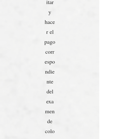
itar
y
hace
r el
pago
corr
espo
ndie
nte
del
exa
men
de
colo