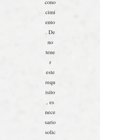
cono
cimi
ento
. De
no
tene
r
este
requ
isito
, es
nece
sario
solic