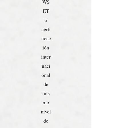
WS
ET
o
certi
ficac
ión
inter
naci
onal
de
mis
mo
nivel
de