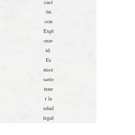
caci
ón
con
Expl
orav
id.
Es
nece
sario
tene
r la
edad
legal
míni