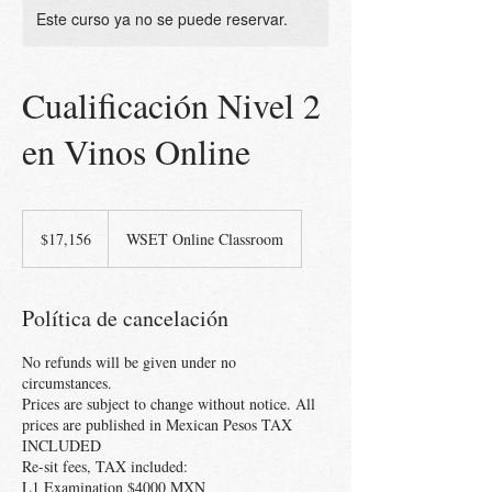
Este curso ya no se puede reservar.
Cualificación Nivel 2
en Vinos Online
17,156
pesos
$17,156
WSET Online Classroom
mexicanos
Política de cancelación
No refunds will be given under no
circumstances.
Prices are subject to change without notice. All
prices are published in Mexican Pesos TAX
INCLUDED
Re-sit fees, TAX included:
L1 Examination $4000 MXN