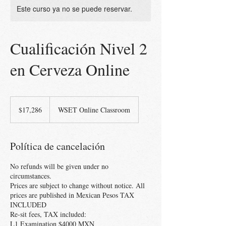
Este curso ya no se puede reservar.
Cualificación Nivel 2
en Cerveza Online
17,286
pesos
$17,286
WSET Online Classroom
mexicanos
Política de cancelación
No refunds will be given under no
circumstances.
Prices are subject to change without notice. All
prices are published in Mexican Pesos TAX
INCLUDED
Re-sit fees, TAX included:
L1 Examination $4000 MXN