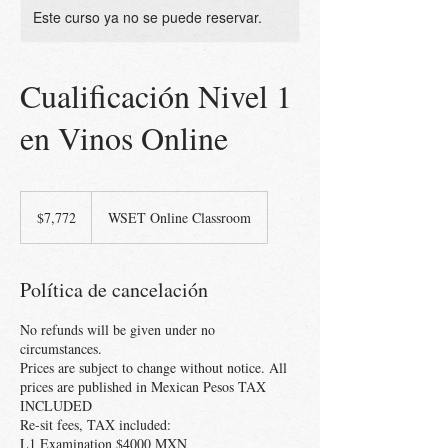
Este curso ya no se puede reservar.
Cualificación Nivel 1
en Vinos Online
7,772
pesos
$7,772
WSET Online Classroom
mexicanos
Política de cancelación
No refunds will be given under no
circumstances.
Prices are subject to change without notice. All
prices are published in Mexican Pesos TAX
INCLUDED
Re-sit fees, TAX included:
L1 Examination $4000 MXN