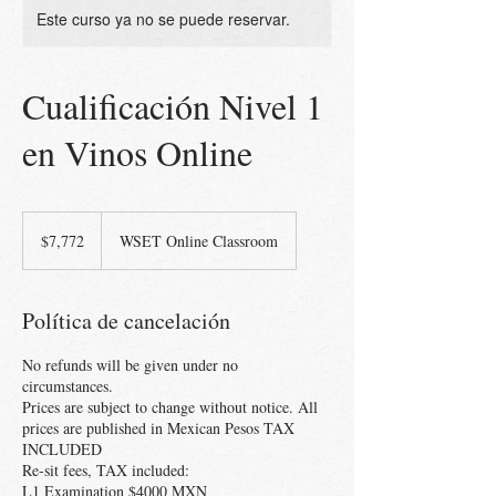
Este curso ya no se puede reservar.
Cualificación Nivel 1
en Vinos Online
7,772
pesos
$7,772
WSET Online Classroom
mexicanos
Política de cancelación
No refunds will be given under no
circumstances.
Prices are subject to change without notice. All
prices are published in Mexican Pesos TAX
INCLUDED
Re-sit fees, TAX included:
L1 Examination $4000 MXN