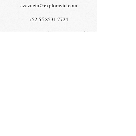
azazueta@exploravid.com
+52 55 8531 7724
Temístocles 34, PH502, Polanco, 11550,
CDMX